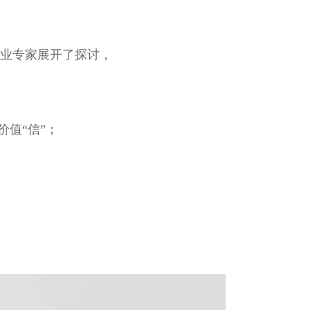
业专家展开了探讨，
值“信”；