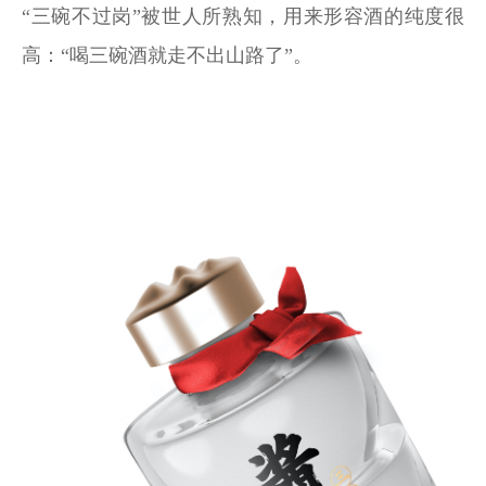
“三碗不过岗”被世人所熟知，用来形容酒的纯度很
高：“喝三碗酒就走不出山路了”。