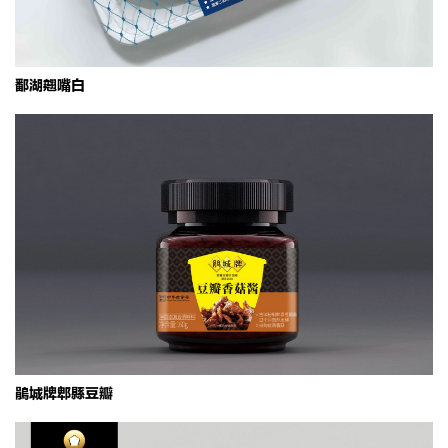
鄱湖翘嘴白
鹃城牌郫县豆瓣