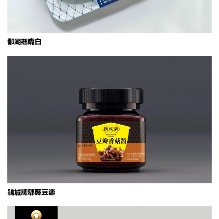
鄱湖翘嘴白
鹃城牌郫县豆瓣