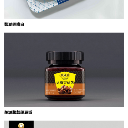
鄱湖翘嘴白
鹃城牌郫县豆瓣