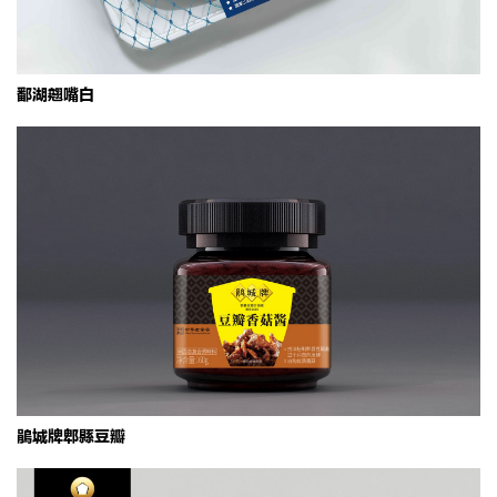
鄱湖翘嘴白
鹃城牌郫县豆瓣