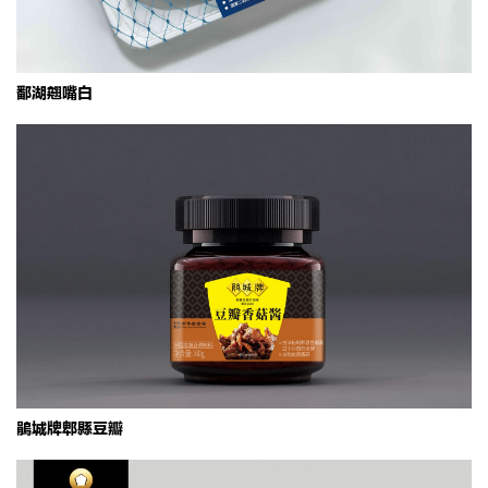
鄱湖翘嘴白
鹃城牌郫县豆瓣