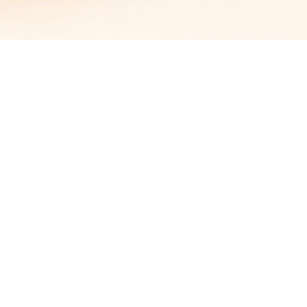
居
育
牛肉