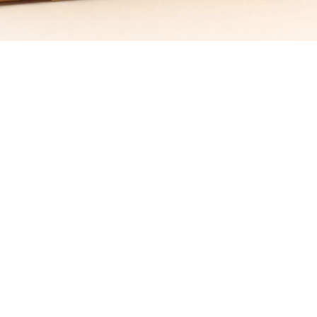
联邦家
益策教
胜龙鲜