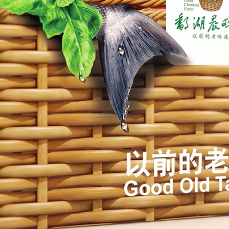
淮湘坊
黄腾峡