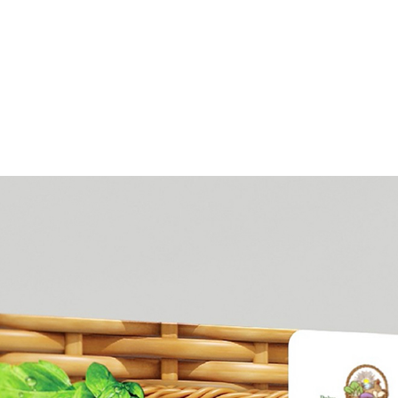
凯迪酒
自然树